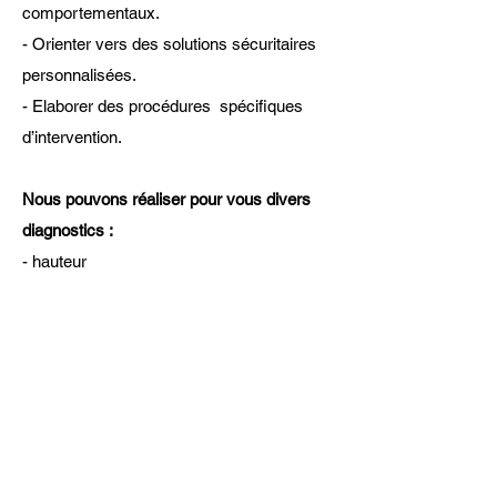
comportementaux.
- Orienter vers des solutions sécuritaires
personnalisées.
- Elaborer des procédures spécifiques
d’intervention.
Nous pouvons réaliser pour vous divers
diagnostics :
- hauteur
- incendie
- état général de la sécurité (par rapport
aux obligations)
- diagnostic sécurité sur poste de travail
- risque chimique
- ....